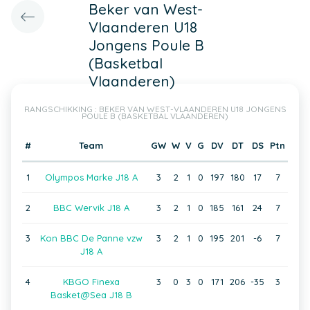
Beker van West-
Vlaanderen U18
Jongens Poule B
(Basketbal
Vlaanderen)
RANGSCHIKKING : BEKER VAN WEST-VLAANDEREN U18 JONGENS
POULE B (BASKETBAL VLAANDEREN)
#
Team
GW
W
V
G
DV
DT
DS
Ptn
1
Olympos Marke J18 A
3
2
1
0
197
180
17
7
2
BBC Wervik J18 A
3
2
1
0
185
161
24
7
3
Kon BBC De Panne vzw
3
2
1
0
195
201
-6
7
J18 A
4
KBGO Finexa
3
0
3
0
171
206
-35
3
Basket@Sea J18 B