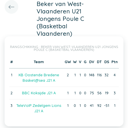
Beker van West-
Vlaanderen U21
Jongens Poule C
(Basketbal
Vlaanderen)
RANGSCHIKKING : BEKER VAN WEST-VLAANDEREN U21 JONGENS
POULE C (BASKETBAL VLAANDEREN)
#
Team
GW
W
V
G
DV
DT
DS
Ptn
1
KB Oostende Bredene
2
1
1
0
148
116
32
4
Basket@sea J21 A
2
BBC Koksijde J21 A
1
1
0
0
75
56
19
3
3
TeleVoIP Zedelgem Lions
1
0
1
0
41
92
-51
1
J21 A