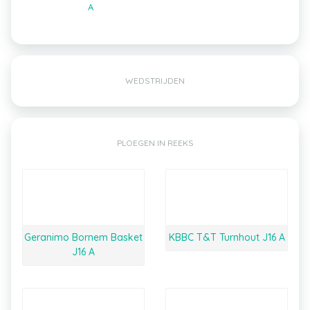
A
WEDSTRIJDEN
PLOEGEN IN REEKS
Geranimo Bornem Basket
KBBC T&T Turnhout J16 A
J16 A