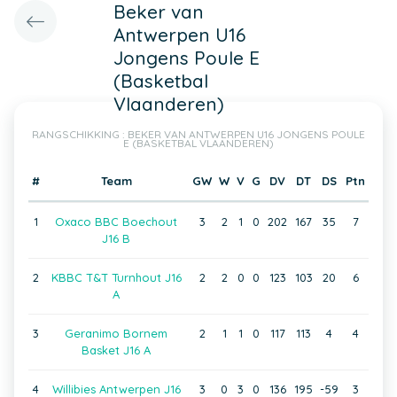
Beker van
Antwerpen U16
Jongens Poule E
(Basketbal
Vlaanderen)
RANGSCHIKKING : BEKER VAN ANTWERPEN U16 JONGENS POULE
E (BASKETBAL VLAANDEREN)
#
Team
GW
W
V
G
DV
DT
DS
Ptn
1
Oxaco BBC Boechout
3
2
1
0
202
167
35
7
J16 B
2
KBBC T&T Turnhout J16
2
2
0
0
123
103
20
6
A
3
Geranimo Bornem
2
1
1
0
117
113
4
4
Basket J16 A
4
Willibies Antwerpen J16
3
0
3
0
136
195
-59
3