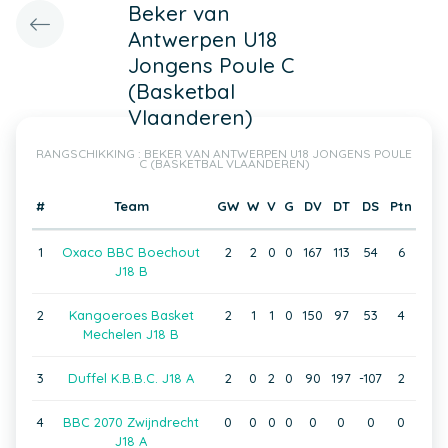
Beker van
Antwerpen U18
Jongens Poule C
(Basketbal
Vlaanderen)
RANGSCHIKKING : BEKER VAN ANTWERPEN U18 JONGENS POULE
C (BASKETBAL VLAANDEREN)
#
Team
GW
W
V
G
DV
DT
DS
Ptn
1
Oxaco BBC Boechout
2
2
0
0
167
113
54
6
J18 B
2
Kangoeroes Basket
2
1
1
0
150
97
53
4
Mechelen J18 B
3
Duffel K.B.B.C. J18 A
2
0
2
0
90
197
-107
2
4
BBC 2070 Zwijndrecht
0
0
0
0
0
0
0
0
J18 A