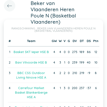
Beker van
Vlaanderen Heren
Poule N (Basketbal
Vlaanderen)
RANGSCHIKKING : BEKER VAN VLAANDEREN HEREN POULE N
(BASKETBAL VLAANDEREN)
#
Team
GW
W
V
G
DV
DT
DS
Ptn
1
Basket SKT Ieper HSE B
4
4
0
0
275
189
86
12
2
Bavi Vilvoorde HSE B
4
3
1
0
239
199
40
10
3
BBC CSS Outdoor
4
2
2
0
210
219
-9
8
Living Ninove HSE A
4
Carrefour Market
4
1
3
0
200
237
-37
6
Basket Blankenberge
HSE A