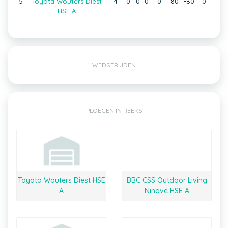
5
Toyota Wouters Diest
4
0
0
0
0
80
-80
0
HSE A
WEDSTRIJDEN
PLOEGEN IN REEKS
Toyota Wouters Diest HSE
BBC CSS Outdoor Living
A
Ninove HSE A