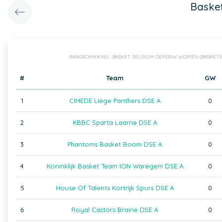
Baske
RANGSCHIKKING : BASKET BELGIUM OEFENW WOMEN (BASKET
#
Team
GW
1
CIMEDE Liège Panthers DSE A
0
2
KBBC Sparta Laarne DSE A
0
3
Phantoms Basket Boom DSE A
0
4
Koninklijk Basket Team ION Waregem DSE A
0
5
House Of Talents Kortrijk Spurs DSE A
0
6
Royal Castors Braine DSE A
0