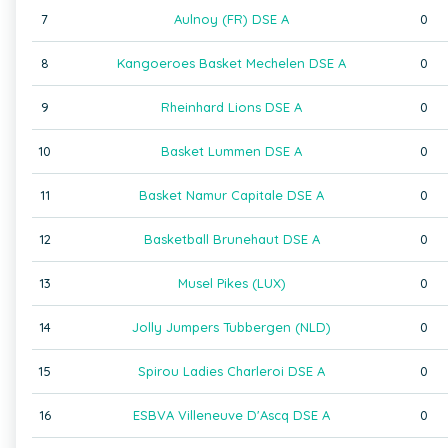
7
Aulnoy (FR) DSE A
0
8
Kangoeroes Basket Mechelen DSE A
0
9
Rheinhard Lions DSE A
0
10
Basket Lummen DSE A
0
11
Basket Namur Capitale DSE A
0
12
Basketball Brunehaut DSE A
0
13
Musel Pikes (LUX)
0
14
Jolly Jumpers Tubbergen (NLD)
0
15
Spirou Ladies Charleroi DSE A
0
16
ESBVA Villeneuve D'Ascq DSE A
0