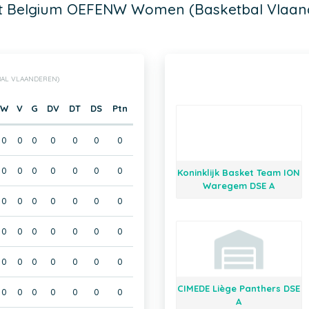
t Belgium OEFENW Women (Basketbal Vlaan
BAL VLAANDEREN)
W
V
G
DV
DT
DS
Ptn
0
0
0
0
0
0
0
0
0
0
0
0
0
0
Koninklijk Basket Team ION
Waregem DSE A
0
0
0
0
0
0
0
0
0
0
0
0
0
0
0
0
0
0
0
0
0
CIMEDE Liège Panthers DSE
0
0
0
0
0
0
0
A