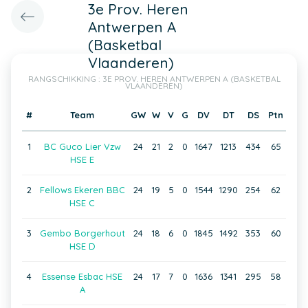
3e Prov. Heren
Antwerpen A
(Basketbal
Vlaanderen)
RANGSCHIKKING : 3E PROV. HEREN ANTWERPEN A (BASKETBAL
VLAANDEREN)
#
Team
GW
W
V
G
DV
DT
DS
Ptn
1
BC Guco Lier Vzw
24
21
2
0
1647
1213
434
65
HSE E
2
Fellows Ekeren BBC
24
19
5
0
1544
1290
254
62
HSE C
3
Gembo Borgerhout
24
18
6
0
1845
1492
353
60
HSE D
4
Essense Esbac HSE
24
17
7
0
1636
1341
295
58
A