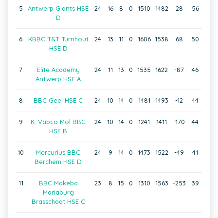
5
Antwerp Giants HSE
24
16
8
0
1510
1482
28
56
D
6
KBBC T&T Turnhout
24
13
11
0
1606
1538
68
50
HSE D
7
Elite Academy
24
11
13
0
1535
1622
-87
46
Antwerp HSE A
8
BBC Geel HSE C
24
10
14
0
1481
1493
-12
44
9
K. Vabco Mol BBC
24
10
14
0
1241
1411
-170
44
HSE B
10
Mercurius BBC
24
9
14
0
1473
1522
-49
41
Berchem HSE D
11
BBC Makeba
23
8
15
0
1310
1563
-253
39
Mariaburg
Brasschaat HSE C