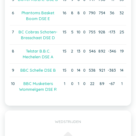
6
Phantoms Basket
16
8
8
0
790
754
36
32
Boom DSE E
7
BC Cobras Schoten-
15
5
10
0
755
928
-173
25
Brasschaat DSE D
8
Telstar B.B.C.
15
2
13
0
546
892
-346
19
Mechelen DSE A
9
BBC Schelle DSE B
15
0
14
0
538
921
-383
14
10
BBC Musketiers
1
0
1
0
22
89
-67
1
Wommelgem DSE R
WEDSTRIJDEN