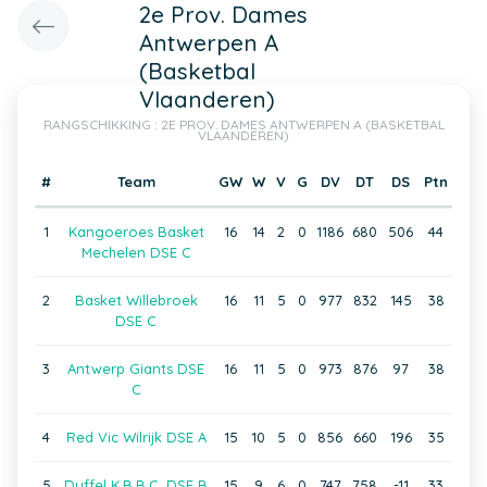
2e Prov. Dames
Antwerpen A
(Basketbal
Vlaanderen)
RANGSCHIKKING : 2E PROV. DAMES ANTWERPEN A (BASKETBAL
VLAANDEREN)
#
Team
GW
W
V
G
DV
DT
DS
Ptn
1
Kangoeroes Basket
16
14
2
0
1186
680
506
44
Mechelen DSE C
2
Basket Willebroek
16
11
5
0
977
832
145
38
DSE C
3
Antwerp Giants DSE
16
11
5
0
973
876
97
38
C
4
Red Vic Wilrijk DSE A
15
10
5
0
856
660
196
35
5
Duffel K.B.B.C. DSE B
15
9
6
0
747
758
-11
33