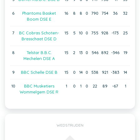
6
Phantoms Basket
16
8
8
0
790
754
36
32
Boom DSE E
7
BC Cobras Schoten-
15
5
10
0
755
928
-173
25
Brasschaat DSE D
8
Telstar B.B.C.
15
2
13
0
546
892
-346
19
Mechelen DSE A
9
BBC Schelle DSE B
15
0
14
0
538
921
-383
14
10
BBC Musketiers
1
0
1
0
22
89
-67
1
Wommelgem DSE R
WEDSTRIJDEN