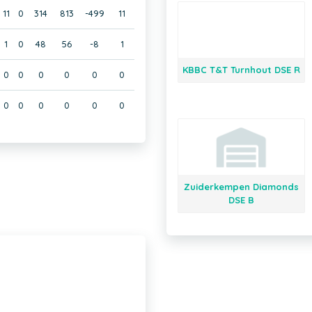
11
0
314
813
-499
11
1
0
48
56
-8
1
KBBC T&T Turnhout DSE R
0
0
0
0
0
0
0
0
0
0
0
0
Zuiderkempen Diamonds
DSE B