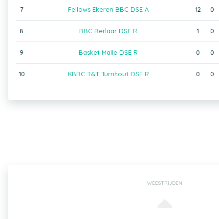
7
Fellows Ekeren BBC DSE A
12
0
8
BBC Berlaar DSE R
1
0
9
Basket Malle DSE R
0
0
10
KBBC T&T Turnhout DSE R
0
0
WEDSTRIJDEN