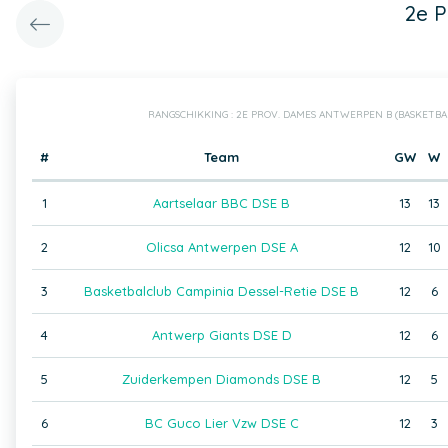
2e 
RANGSCHIKKING : 2E PROV. DAMES ANTWERPEN B (BASKETB
#
Team
GW
W
1
Aartselaar BBC DSE B
13
13
2
Olicsa Antwerpen DSE A
12
10
3
Basketbalclub Campinia Dessel-Retie DSE B
12
6
4
Antwerp Giants DSE D
12
6
5
Zuiderkempen Diamonds DSE B
12
5
6
BC Guco Lier Vzw DSE C
12
3