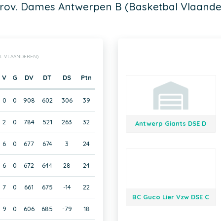
Prov. Dames Antwerpen B (Basketbal Vlaande
AL VLAANDEREN)
V
G
DV
DT
DS
Ptn
0
0
908
602
306
39
2
0
784
521
263
32
Antwerp Giants DSE D
6
0
677
674
3
24
6
0
672
644
28
24
7
0
661
675
-14
22
BC Guco Lier Vzw DSE C
9
0
606
685
-79
18