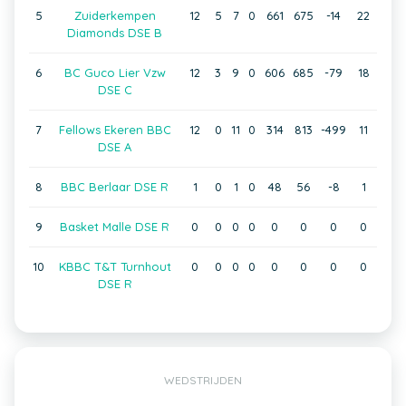
5
Zuiderkempen
12
5
7
0
661
675
-14
22
Diamonds DSE B
6
BC Guco Lier Vzw
12
3
9
0
606
685
-79
18
DSE C
7
Fellows Ekeren BBC
12
0
11
0
314
813
-499
11
DSE A
8
BBC Berlaar DSE R
1
0
1
0
48
56
-8
1
9
Basket Malle DSE R
0
0
0
0
0
0
0
0
10
KBBC T&T Turnhout
0
0
0
0
0
0
0
0
DSE R
WEDSTRIJDEN