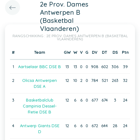
2e Prov. Dames
Antwerpen B
(Basketbal
Vlaanderen)
RANGSCHIKKING : 2E PROV. DAMES ANTWERPEN B (BASKETBAL
VLAANDEREN)
#
Team
GW
W
V
G
DV
DT
DS
Ptn
1
Aartselaar BBC DSE B
13
13
0
0
908
602
306
39
2
Olicsa Antwerpen
12
10
2
0
784
521
263
32
DSE A
3
Basketbalclub
12
6
6
0
677
674
3
24
Campinia Dessel-
Retie DSE B
4
Antwerp Giants DSE
12
6
6
0
672
644
28
24
D