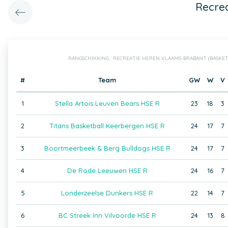
Recre
RANGSCHIKKING : RECREATIE HEREN VLAAMS-BRABANT (BASKE
#
Team
GW
W
V
1
Stella Artois Leuven Bears HSE R
23
18
3
2
Titans Basketball Keerbergen HSE R
24
17
7
3
Boortmeerbeek & Berg Bulldogs HSE R
24
17
7
4
De Rode Leeuwen HSE R
24
16
7
5
Londerzeelse Dunkers HSE R
22
14
7
6
BC Streek Inn Vilvoorde HSE R
24
13
8