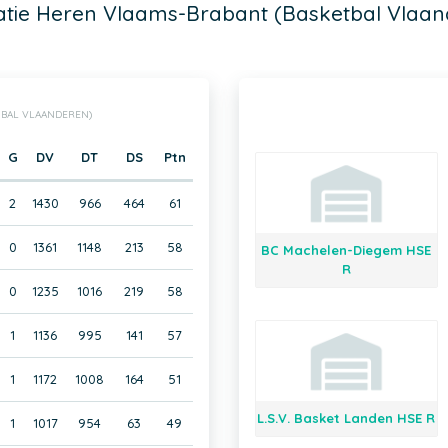
atie Heren Vlaams-Brabant (Basketbal Vlaan
TBAL VLAANDEREN)
G
DV
DT
DS
Ptn
2
1430
966
464
61
0
1361
1148
213
58
BC Machelen-Diegem HSE
R
0
1235
1016
219
58
1
1136
995
141
57
1
1172
1008
164
51
L.S.V. Basket Landen HSE R
1
1017
954
63
49