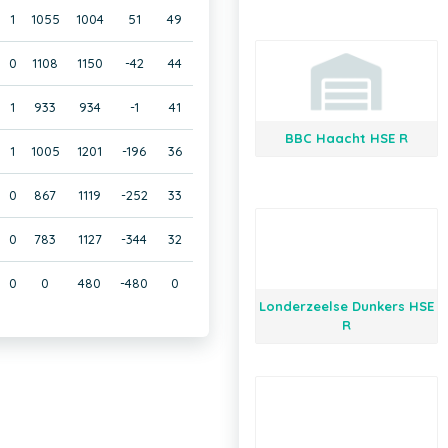
1
1055
1004
51
49
0
1108
1150
-42
44
1
933
934
-1
41
BBC Haacht HSE R
1
1005
1201
-196
36
0
867
1119
-252
33
0
783
1127
-344
32
0
0
480
-480
0
Londerzeelse Dunkers HSE
R