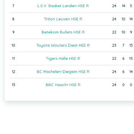
7
L.S.V. Basket Landen HSE R
24
14
5
8
Triton Leuven HSE R
24
10
14
9
Betekom Bullets HSE R
22
10
9
10
Toyota Wouters Diest HSE R
23
7
13
11
Tigers Halle HSE R
22
6
15
12
BC Machelen-Diegem HSE R
24
6
14
13
BBC Haacht HSE R
24
0
0