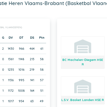
atie Heren Vlaams-Brabant (Basketbal Vlaan
TBAL VLAANDEREN)
G
DV
DT
DS
Ptn
2
1430
966
464
61
0
1361
1148
213
58
BC Machelen-Diegem HSE
R
0
1235
1016
219
58
1
1136
995
141
57
1
1172
1008
164
51
L.S.V. Basket Landen HSE R
1
1017
954
63
49