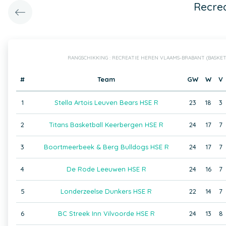
Recre
RANGSCHIKKING : RECREATIE HEREN VLAAMS-BRABANT (BASKE
#
Team
GW
W
V
1
Stella Artois Leuven Bears HSE R
23
18
3
2
Titans Basketball Keerbergen HSE R
24
17
7
3
Boortmeerbeek & Berg Bulldogs HSE R
24
17
7
4
De Rode Leeuwen HSE R
24
16
7
5
Londerzeelse Dunkers HSE R
22
14
7
6
BC Streek Inn Vilvoorde HSE R
24
13
8