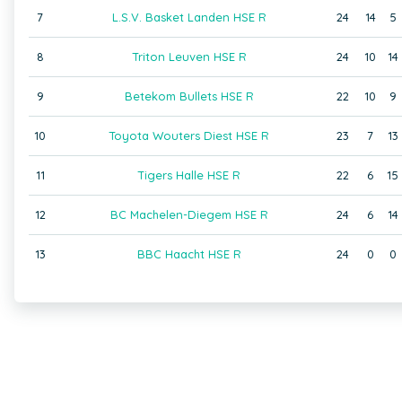
7
L.S.V. Basket Landen HSE R
24
14
5
8
Triton Leuven HSE R
24
10
14
9
Betekom Bullets HSE R
22
10
9
10
Toyota Wouters Diest HSE R
23
7
13
11
Tigers Halle HSE R
22
6
15
12
BC Machelen-Diegem HSE R
24
6
14
13
BBC Haacht HSE R
24
0
0