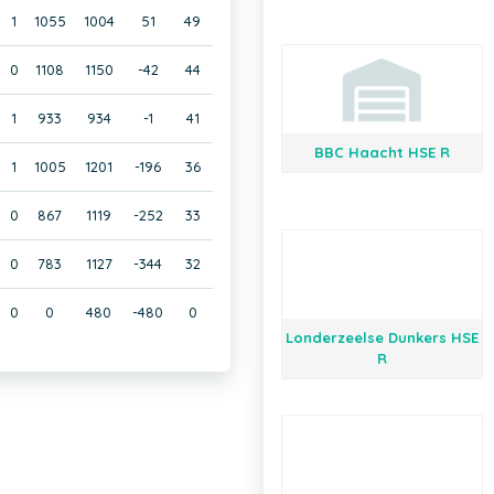
1
1055
1004
51
49
0
1108
1150
-42
44
1
933
934
-1
41
BBC Haacht HSE R
1
1005
1201
-196
36
0
867
1119
-252
33
0
783
1127
-344
32
0
0
480
-480
0
Londerzeelse Dunkers HSE
R