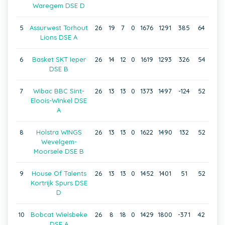
Waregem DSE D
5
Assurwest Torhout
26
19
7
0
1676
1291
385
64
Lions DSE A
6
Basket SKT Ieper
26
14
12
0
1619
1293
326
54
DSE B
7
Wibac BBC Sint-
26
13
13
0
1373
1497
-124
52
Eloois-Winkel DSE
A
8
Holstra WINGS
26
13
13
0
1622
1490
132
52
Wevelgem-
Moorsele DSE B
9
House Of Talents
26
13
13
0
1452
1401
51
52
Kortrijk Spurs DSE
D
10
Bobcat Wielsbeke
26
8
18
0
1429
1800
-371
42
DSE A