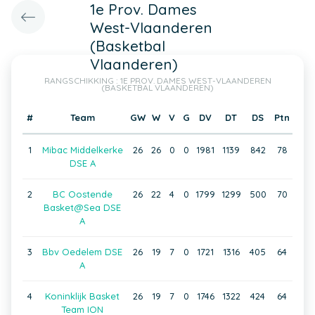
1e Prov. Dames
West-Vlaanderen
(Basketbal
Vlaanderen)
RANGSCHIKKING : 1E PROV. DAMES WEST-VLAANDEREN
(BASKETBAL VLAANDEREN)
#
Team
GW
W
V
G
DV
DT
DS
Ptn
1
Mibac Middelkerke
26
26
0
0
1981
1139
842
78
DSE A
2
BC Oostende
26
22
4
0
1799
1299
500
70
Basket@Sea DSE
A
3
Bbv Oedelem DSE
26
19
7
0
1721
1316
405
64
A
4
Koninklijk Basket
26
19
7
0
1746
1322
424
64
Team ION