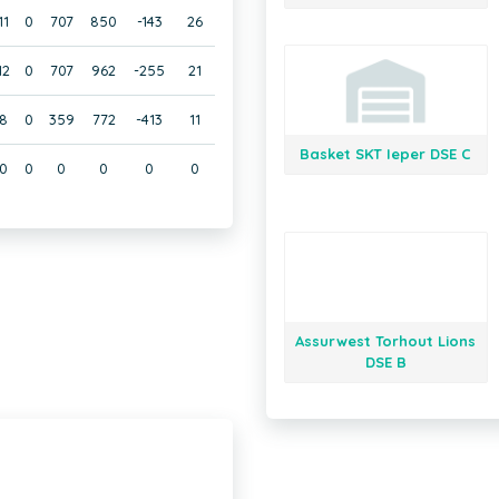
11
0
707
850
-143
26
12
0
707
962
-255
21
8
0
359
772
-413
11
Basket SKT Ieper DSE C
0
0
0
0
0
0
Assurwest Torhout Lions
DSE B