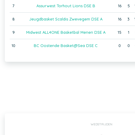
7
Assurwest Torhout Lions DSE B
16
5
8
Jeugdbasket Scaldis Zwevegem DSE A
16
3
9
Midwest ALL4ONE Basketbal Menen DSE A
15
1
10
BC Oostende Basket@Sea DSE C
0
0
WEDSTRIJDEN