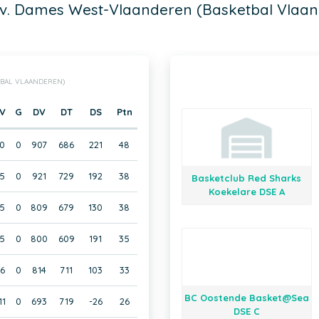
ov. Dames West-Vlaanderen (Basketbal Vlaan
TBAL VLAANDEREN)
V
G
DV
DT
DS
Ptn
0
0
907
686
221
48
5
0
921
729
192
38
Basketclub Red Sharks
Koekelare DSE A
5
0
809
679
130
38
5
0
800
609
191
35
6
0
814
711
103
33
BC Oostende Basket@Sea
11
0
693
719
-26
26
DSE C