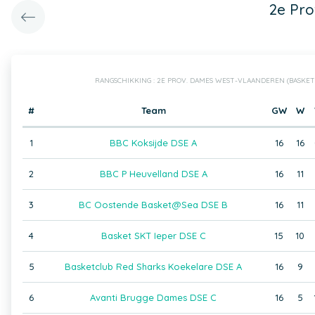
2e Pr
RANGSCHIKKING : 2E PROV. DAMES WEST-VLAANDEREN (BASKE
#
Team
GW
W
1
BBC Koksijde DSE A
16
16
2
BBC P Heuvelland DSE A
16
11
3
BC Oostende Basket@Sea DSE B
16
11
4
Basket SKT Ieper DSE C
15
10
5
Basketclub Red Sharks Koekelare DSE A
16
9
6
Avanti Brugge Dames DSE C
16
5