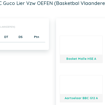
C Guco Lier Vzw OEFEN (Basketbal Vlaandere
 VLAANDEREN)
DT
DS
Ptn
Basket Malle HSE A
Aartselaar BBC G12 A