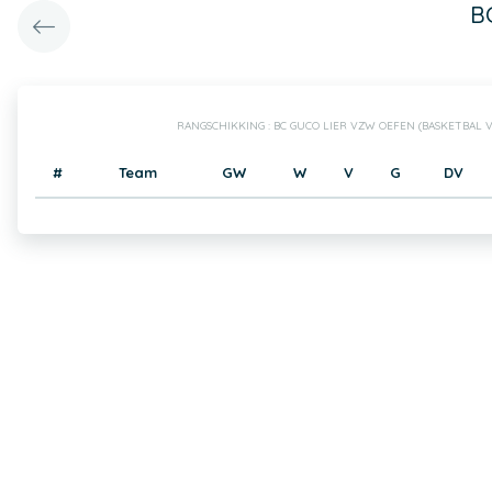
B
RANGSCHIKKING : BC GUCO LIER VZW OEFEN (BASKETBAL
#
Team
GW
W
V
G
DV