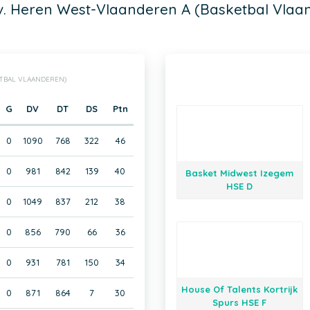
v. Heren West-Vlaanderen A (Basketbal Vlaa
ETBAL VLAANDEREN)
G
DV
DT
DS
Ptn
0
1090
768
322
46
0
981
842
139
40
Basket Midwest Izegem
HSE D
0
1049
837
212
38
0
856
790
66
36
0
931
781
150
34
House Of Talents Kortrijk
0
871
864
7
30
Spurs HSE F