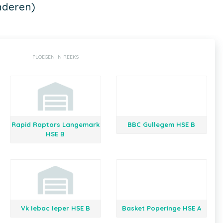
nderen)
PLOEGEN IN REEKS
Rapid Raptors Langemark
BBC Gullegem HSE B
HSE B
Vk Iebac Ieper HSE B
Basket Poperinge HSE A