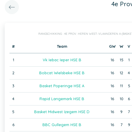
4e Pro
RANGSCHIKKING : 4E PROV. HEREN WEST-VLAANDEREN A (BASK
#
Team
GW
W
V
1
Vk Iebac Ieper HSE B
16
15
1
2
Bobcat Wielsbeke HSE B
16
12
4
3
Basket Poperinge HSE A
16
11
5
4
Rapid Langemark HSE B
16
10
6
5
Basket Midwest Izegem HSE D
16
9
7
6
BBC Gullegem HSE B
16
7
9