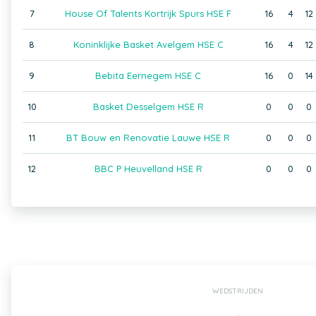
7
House Of Talents Kortrijk Spurs HSE F
16
4
12
8
Koninklijke Basket Avelgem HSE C
16
4
12
9
Bebita Eernegem HSE C
16
0
14
10
Basket Desselgem HSE R
0
0
0
11
BT Bouw en Renovatie Lauwe HSE R
0
0
0
12
BBC P Heuvelland HSE R
0
0
0
WEDSTRIJDEN