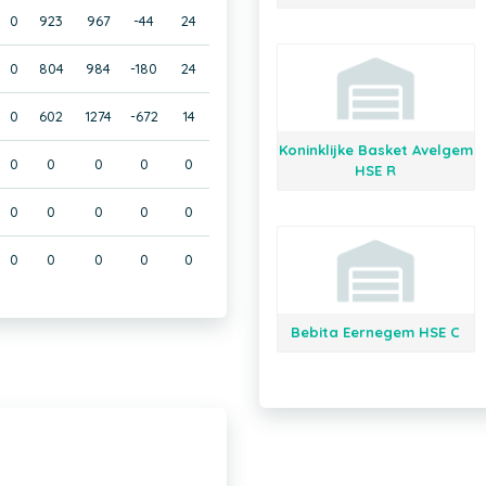
0
923
967
-44
24
0
804
984
-180
24
0
602
1274
-672
14
Koninklijke Basket Avelgem
0
0
0
0
0
HSE R
0
0
0
0
0
0
0
0
0
0
Bebita Eernegem HSE C