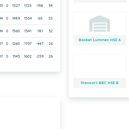
13
0
1527
1725
-198
34
14
0
1489
1554
-65
32
14
0
1360
1541
-181
32
Basket Lummen HSE A
17
0
1260
1707
-447
26
17
0
1343
1602
-259
26
Stevoort BBC HSE B