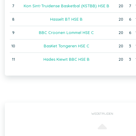
7
Kon Sint-Truidense Basketbal (KSTBB) HSE B
20
7
8
Hasselt BT HSE B
20
6
9
BBC Croonen Lommel HSE C
20
6
10
BasKet Tongeren HSE C
20
3
11
Hades Kiewit BBC HSE B
20
3
WEDSTRIJDEN