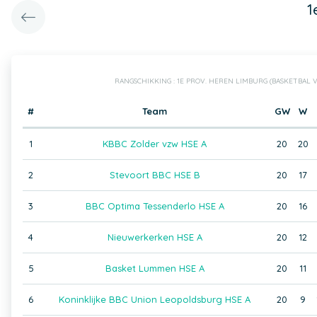
1
RANGSCHIKKING : 1E PROV. HEREN LIMBURG (BASKETBAL
#
Team
GW
W
1
KBBC Zolder vzw HSE A
20
20
2
Stevoort BBC HSE B
20
17
3
BBC Optima Tessenderlo HSE A
20
16
4
Nieuwerkerken HSE A
20
12
5
Basket Lummen HSE A
20
11
6
Koninklijke BBC Union Leopoldsburg HSE A
20
9