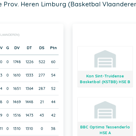
e Prov. Heren Limburg (Basketbal Vlaandere
 VLAANDEREN)
V
G
DV
DT
DS
Ptn
0
0
1748
1226
522
60
3
0
1610
1333
277
54
Kon Sint-Truidense
Basketbal (KSTBB) HSE B
4
0
1651
1364
287
52
8
0
1469
1448
21
44
9
0
1516
1473
43
42
BBC Optima Tessenderlo
11
0
1310
1310
0
38
HSE A