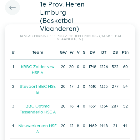
1e Prov. Heren
Limburg
(Basketbal
Vlaanderen)
RANGSCHIKKING : 1E PROV. HEREN LIMBURG (BASKETBAL
VLAANDEREN)
#
Team
GW
W
V
G
DV
DT
DS
Ptn
1
KBBC Zolder vzw
20
20
0
0
1748
1226
522
60
HSE A
2
Stevoort BBC HSE
20
17
3
0
1610
1333
277
54
B
3
BBC Optima
20
16
4
0
1651
1364
287
52
Tessenderlo HSE A
4
Nieuwerkerken HSE
20
12
8
0
1469
1448
21
44
A