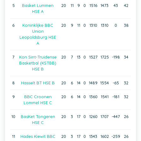
5
Basket Lummen
20
11
9
0
1516
1473
43
42
HSE A
6
Koninklijke BBC
20
9
11
0
1310
1310
0
38
Union
Leopoldsburg HSE
A
7
Kon Sint-Truidense
20
7
13
0
1527
1725
-198
34
Basketbal (KSTBB)
HSE B
8
Hasselt BT HSE B
20
6
14
0
1489
1554
-65
32
9
BBC Croonen
20
6
14
0
1360
1541
-181
32
Lommel HSE C
10
BasKet Tongeren
20
3
17
0
1260
1707
-447
26
HSE C
11
Hades Kiewit BBC
20
3
17
0
1343
1602
-259
26