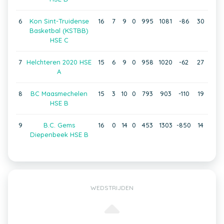
6
Kon Sint-Truidense
16
7
9
0
995
1081
-86
30
Basketbal (KSTBB)
HSE C
7
Helchteren 2020 HSE
15
6
9
0
958
1020
-62
27
A
8
BC Maasmechelen
15
3
10
0
793
903
-110
19
HSE B
9
B.C. Gems
16
0
14
0
453
1303
-850
14
Diepenbeek HSE B
WEDSTRIJDEN