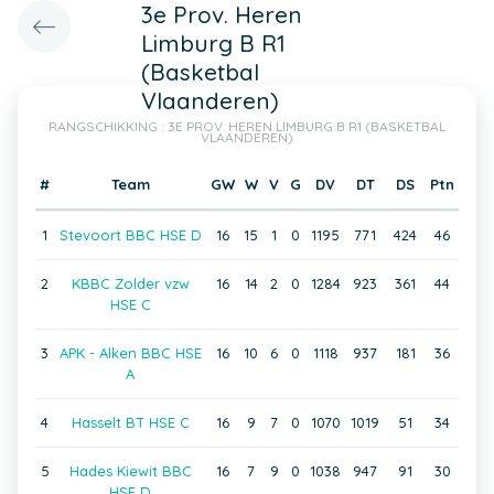
3e Prov. Heren
Limburg B R1
(Basketbal
Vlaanderen)
RANGSCHIKKING : 3E PROV. HEREN LIMBURG B R1 (BASKETBAL
VLAANDEREN)
#
Team
GW
W
V
G
DV
DT
DS
Ptn
1
Stevoort BBC HSE D
16
15
1
0
1195
771
424
46
2
KBBC Zolder vzw
16
14
2
0
1284
923
361
44
HSE C
3
APK - Alken BBC HSE
16
10
6
0
1118
937
181
36
A
4
Hasselt BT HSE C
16
9
7
0
1070
1019
51
34
5
Hades Kiewit BBC
16
7
9
0
1038
947
91
30
HSE D