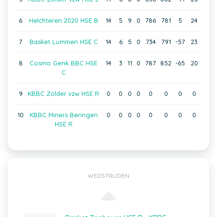
6
Helchteren 2020 HSE B
14
5
9
0
786
781
5
24
7
Basket Lummen HSE C
14
6
5
0
734
791
-57
23
8
Cosmo Genk BBC HSE
14
3
11
0
787
852
-65
20
C
9
KBBC Zolder vzw HSE R
0
0
0
0
0
0
0
0
10
KBBC Miners Beringen
0
0
0
0
0
0
0
0
HSE R
WEDSTRIJDEN