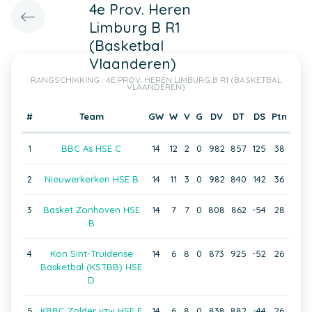
4e Prov. Heren
Limburg B R1
(Basketbal
Vlaanderen)
RANGSCHIKKING : 4E PROV. HEREN LIMBURG B R1 (BASKETBAL
VLAANDEREN)
#
Team
GW
W
V
G
DV
DT
DS
Ptn
1
BBC As HSE C
14
12
2
0
982
857
125
38
2
Nieuwerkerken HSE B
14
11
3
0
982
840
142
36
3
Basket Zonhoven HSE
14
7
7
0
808
862
-54
28
B
4
Kon Sint-Truidense
14
6
8
0
873
925
-52
26
Basketbal (KSTBB) HSE
D
5
KBBC Zolder vzw HSE E
14
6
8
0
838
882
-44
26