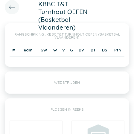
KBBC T&T
Turnhout OEFEN
(Basketbal
Vlaanderen)
RANGSCHIKKING : KBBC T&T TURNHOUT OEFEN (BASKETBAL
VLAANDEREN)
#
Team
GW
W
V
G
DV
DT
DS
Ptn
WEDSTRIJDEN
PLOEGEN IN REEKS