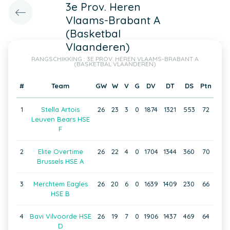
3e Prov. Heren
Vlaams-Brabant A
(Basketbal
Vlaanderen)
RANGSCHIKKING : 3E PROV. HEREN VLAAMS-BRABANT A
(BASKETBAL VLAANDEREN)
#
Team
GW
W
V
G
DV
DT
DS
Ptn
1
Stella Artois
26
23
3
0
1874
1321
553
72
Leuven Bears HSE
F
2
Elite Overtime
26
22
4
0
1704
1344
360
70
Brussels HSE A
3
Merchtem Eagles
26
20
6
0
1639
1409
230
66
HSE B
4
Bavi Vilvoorde HSE
26
19
7
0
1906
1437
469
64
D