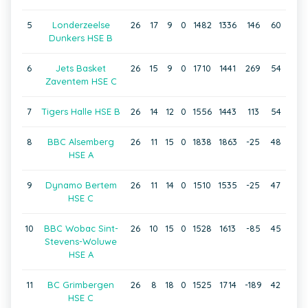
5
Londerzeelse
26
17
9
0
1482
1336
146
60
Dunkers HSE B
6
Jets Basket
26
15
9
0
1710
1441
269
54
Zaventem HSE C
7
Tigers Halle HSE B
26
14
12
0
1556
1443
113
54
8
BBC Alsemberg
26
11
15
0
1838
1863
-25
48
HSE A
9
Dynamo Bertem
26
11
14
0
1510
1535
-25
47
HSE C
10
BBC Wobac Sint-
26
10
15
0
1528
1613
-85
45
Stevens-Woluwe
HSE A
11
BC Grimbergen
26
8
18
0
1525
1714
-189
42
HSE C