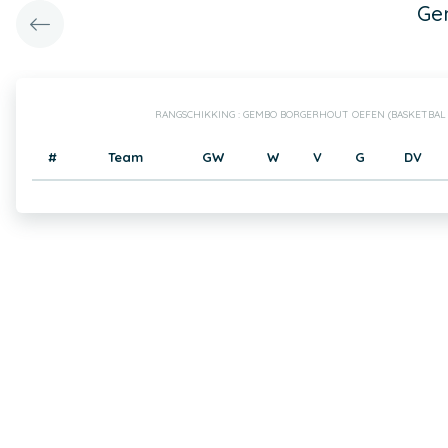
Ge
RANGSCHIKKING : GEMBO BORGERHOUT OEFEN (BASKETBAL
#
Team
GW
W
V
G
DV