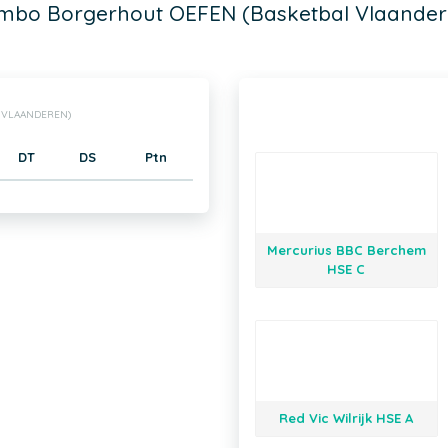
mbo Borgerhout OEFEN (Basketbal Vlaander
 VLAANDEREN)
DT
DS
Ptn
Mercurius BBC Berchem
HSE C
Red Vic Wilrijk HSE A