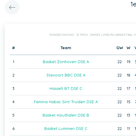
1
RANGSCHIKKING : 1E PROV. DAMES LIMBURG (BASKETBAL 
#
Team
GW
W
1
Basket Zonhoven DSE A
22
19
2
Stevoort BBC DSE A
22
18
3
Hasselt BT DSE C
22
17
4
Femina Habac Sint-Truiden DSE A
22
15
5
Basket Houthalen DSE B
22
13
6
Basket Lummen DSE C
22
11
1