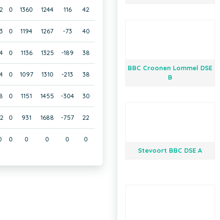
2
0
1360
1244
116
42
3
0
1194
1267
-73
40
4
0
1136
1325
-189
38
BBC Croonen Lommel DSE
4
0
1097
1310
-213
38
B
8
0
1151
1455
-304
30
2
0
931
1688
-757
22
0
0
0
0
0
0
Stevoort BBC DSE A