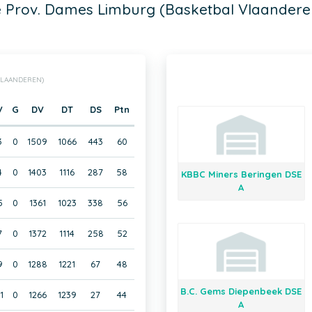
e Prov. Dames Limburg (Basketbal Vlaandere
VLAANDEREN)
V
G
DV
DT
DS
Ptn
3
0
1509
1066
443
60
4
0
1403
1116
287
58
KBBC Miners Beringen DSE
A
5
0
1361
1023
338
56
7
0
1372
1114
258
52
9
0
1288
1221
67
48
B.C. Gems Diepenbeek DSE
1
0
1266
1239
27
44
A