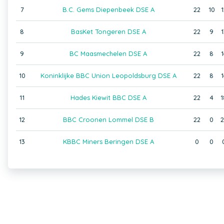
7
B.C. Gems Diepenbeek DSE A
22
10
1
8
BasKet Tongeren DSE A
22
9
1
9
BC Maasmechelen DSE A
22
8
1
10
Koninklijke BBC Union Leopoldsburg DSE A
22
8
1
11
Hades Kiewit BBC DSE A
22
4
1
12
BBC Croonen Lommel DSE B
22
0
2
13
KBBC Miners Beringen DSE A
0
0