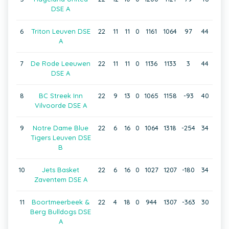
DSE A
6
Triton Leuven DSE
22
11
11
0
1161
1064
97
44
A
7
De Rode Leeuwen
22
11
11
0
1136
1133
3
44
DSE A
8
BC Streek Inn
22
9
13
0
1065
1158
-93
40
Vilvoorde DSE A
9
Notre Dame Blue
22
6
16
0
1064
1318
-254
34
Tigers Leuven DSE
B
10
Jets Basket
22
6
16
0
1027
1207
-180
34
Zaventem DSE A
11
Boortmeerbeek &
22
4
18
0
944
1307
-363
30
Berg Bulldogs DSE
A