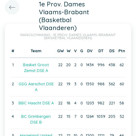
1e Prov. Dames
Vlaams-Brabant
(Basketbal
Vlaanderen)
RANGSCHIKKING : 1E PROV. DAMES VLAAMS-BRABANT
(BASKETBAL VLAANDEREN)
#
Team
GW
W
V
G
DV
DT
DS
Ptn
1
Basket Groot
22
20
2
0
1434
996
438
62
Zemst DSE A
2
GSG Aarschot DSE
22
19
3
0
1350
988
362
60
A
3
BBC Haacht DSE A
22
18
4
0
1203
982
221
58
4
BC Grimbergen
22
15
7
0
1264
1059
205
52
DSE B
5
Hageland United
22
12
10
0
1200
1121
79
46