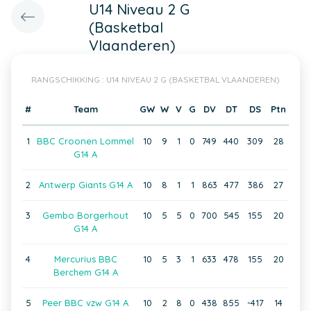
U14 Niveau 2 G
(Basketbal
Vlaanderen)
RANGSCHIKKING : U14 NIVEAU 2 G (BASKETBAL VLAANDEREN)
#
Team
GW
W
V
G
DV
DT
DS
Ptn
1
BBC Croonen Lommel
10
9
1
0
749
440
309
28
G14 A
2
Antwerp Giants G14 A
10
8
1
1
863
477
386
27
3
Gembo Borgerhout
10
5
5
0
700
545
155
20
G14 A
4
Mercurius BBC
10
5
3
1
633
478
155
20
Berchem G14 A
5
Peer BBC vzw G14 A
10
2
8
0
438
855
-417
14