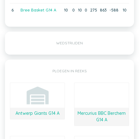
6
Bree Basket G14 A
10
0
10
0
275
863
-588
10
WEDSTRIJDEN
PLOEGEN IN REEKS
Antwerp Giants G14 A
Mercurius BBC Berchem
G14 A