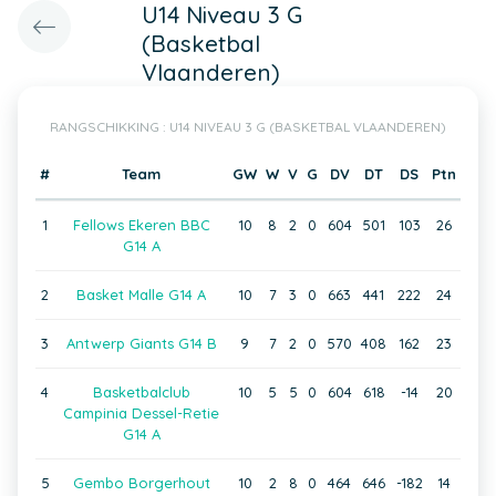
U14 Niveau 3 G
(Basketbal
Vlaanderen)
RANGSCHIKKING : U14 NIVEAU 3 G (BASKETBAL VLAANDEREN)
#
Team
GW
W
V
G
DV
DT
DS
Ptn
1
Fellows Ekeren BBC
10
8
2
0
604
501
103
26
G14 A
2
Basket Malle G14 A
10
7
3
0
663
441
222
24
3
Antwerp Giants G14 B
9
7
2
0
570
408
162
23
4
Basketbalclub
10
5
5
0
604
618
-14
20
Campinia Dessel-Retie
G14 A
5
Gembo Borgerhout
10
2
8
0
464
646
-182
14