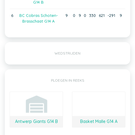
G14 B
6
BC Cobras Schoten-
9
0
9
0
330
621
-291
9
Brasschaat G14 A
WEDSTRIJDEN
PLOEGEN IN REEKS
Antwerp Giants G14 B
Basket Malle G14 A