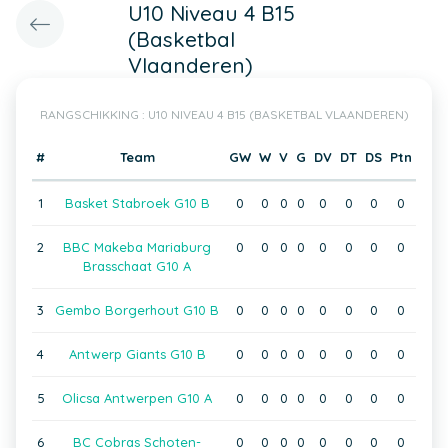
U10 Niveau 4 B15
(Basketbal
Vlaanderen)
RANGSCHIKKING : U10 NIVEAU 4 B15 (BASKETBAL VLAANDEREN)
#
Team
GW
W
V
G
DV
DT
DS
Ptn
1
Basket Stabroek G10 B
0
0
0
0
0
0
0
0
2
BBC Makeba Mariaburg
0
0
0
0
0
0
0
0
Brasschaat G10 A
3
Gembo Borgerhout G10 B
0
0
0
0
0
0
0
0
4
Antwerp Giants G10 B
0
0
0
0
0
0
0
0
5
Olicsa Antwerpen G10 A
0
0
0
0
0
0
0
0
6
BC Cobras Schoten-
0
0
0
0
0
0
0
0