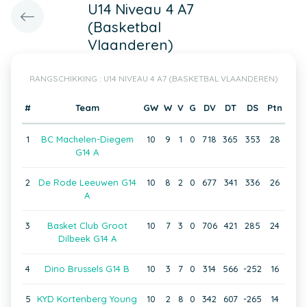
U14 Niveau 4 A7
(Basketbal
Vlaanderen)
RANGSCHIKKING : U14 NIVEAU 4 A7 (BASKETBAL VLAANDEREN)
#
Team
GW
W
V
G
DV
DT
DS
Ptn
1
BC Machelen-Diegem
10
9
1
0
718
365
353
28
G14 A
2
De Rode Leeuwen G14
10
8
2
0
677
341
336
26
A
3
Basket Club Groot
10
7
3
0
706
421
285
24
Dilbeek G14 A
4
Dino Brussels G14 B
10
3
7
0
314
566
-252
16
5
KYD Kortenberg Young
10
2
8
0
342
607
-265
14