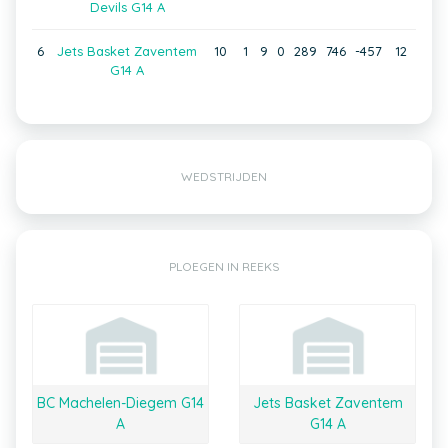
Devils G14 A
6
Jets Basket Zaventem
10
1
9
0
289
746
-457
12
G14 A
WEDSTRIJDEN
PLOEGEN IN REEKS
BC Machelen-Diegem G14
Jets Basket Zaventem
A
G14 A