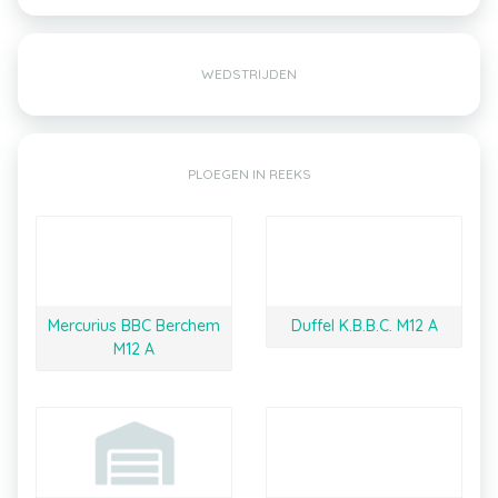
WEDSTRIJDEN
PLOEGEN IN REEKS
Mercurius BBC Berchem
Duffel K.B.B.C. M12 A
M12 A