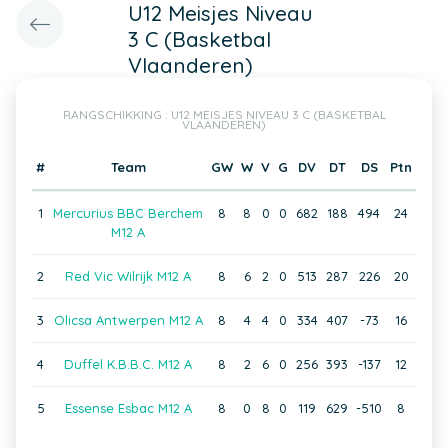
U12 Meisjes Niveau
3 C (Basketbal
Vlaanderen)
RANGSCHIKKING : U12 MEISJES NIVEAU 3 C (BASKETBAL
VLAANDEREN)
#
Team
GW
W
V
G
DV
DT
DS
Ptn
1
Mercurius BBC Berchem
8
8
0
0
682
188
494
24
M12 A
2
Red Vic Wilrijk M12 A
8
6
2
0
513
287
226
20
3
Olicsa Antwerpen M12 A
8
4
4
0
334
407
-73
16
4
Duffel K.B.B.C. M12 A
8
2
6
0
256
393
-137
12
5
Essense Esbac M12 A
8
0
8
0
119
629
-510
8