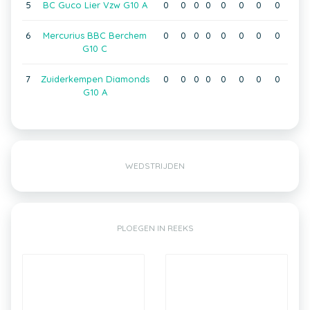
5
BC Guco Lier Vzw G10 A
0
0
0
0
0
0
0
0
6
Mercurius BBC Berchem
0
0
0
0
0
0
0
0
G10 C
7
Zuiderkempen Diamonds
0
0
0
0
0
0
0
0
G10 A
WEDSTRIJDEN
PLOEGEN IN REEKS