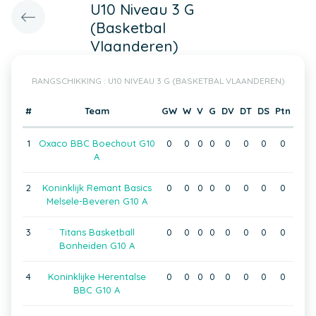
U10 Niveau 3 G
(Basketbal
Vlaanderen)
RANGSCHIKKING : U10 NIVEAU 3 G (BASKETBAL VLAANDEREN)
#
Team
GW
W
V
G
DV
DT
DS
Ptn
1
Oxaco BBC Boechout G10
0
0
0
0
0
0
0
0
A
2
Koninklijk Remant Basics
0
0
0
0
0
0
0
0
Melsele-Beveren G10 A
3
Titans Basketball
0
0
0
0
0
0
0
0
Bonheiden G10 A
4
Koninklijke Herentalse
0
0
0
0
0
0
0
0
BBC G10 A