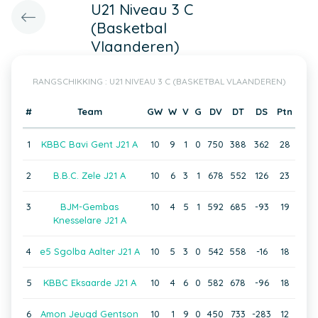
U21 Niveau 3 C
(Basketbal
Vlaanderen)
RANGSCHIKKING : U21 NIVEAU 3 C (BASKETBAL VLAANDEREN)
#
Team
GW
W
V
G
DV
DT
DS
Ptn
1
KBBC Bavi Gent J21 A
10
9
1
0
750
388
362
28
2
B.B.C. Zele J21 A
10
6
3
1
678
552
126
23
3
BJM-Gembas
10
4
5
1
592
685
-93
19
Knesselare J21 A
4
e5 Sgolba Aalter J21 A
10
5
3
0
542
558
-16
18
5
KBBC Eksaarde J21 A
10
4
6
0
582
678
-96
18
6
Amon Jeugd Gentson
10
1
9
0
450
733
-283
12