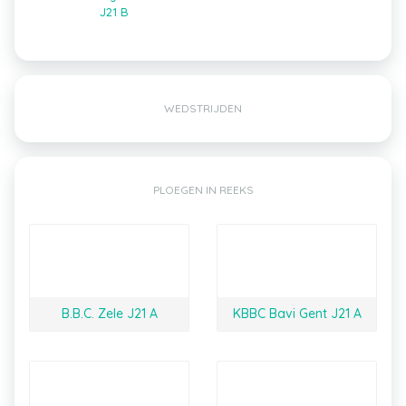
J21 B
WEDSTRIJDEN
PLOEGEN IN REEKS
B.B.C. Zele J21 A
KBBC Bavi Gent J21 A