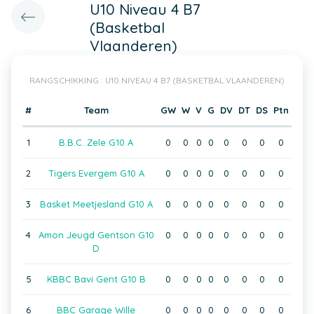
U10 Niveau 4 B7
(Basketbal
Vlaanderen)
RANGSCHIKKING : U10 NIVEAU 4 B7 (BASKETBAL VLAANDEREN)
#
Team
GW
W
V
G
DV
DT
DS
Ptn
1
B.B.C. Zele G10 A
0
0
0
0
0
0
0
0
2
Tigers Evergem G10 A
0
0
0
0
0
0
0
0
3
Basket Meetjesland G10 A
0
0
0
0
0
0
0
0
4
Amon Jeugd Gentson G10
0
0
0
0
0
0
0
0
D
5
KBBC Bavi Gent G10 B
0
0
0
0
0
0
0
0
6
BBC Garage Wille
0
0
0
0
0
0
0
0