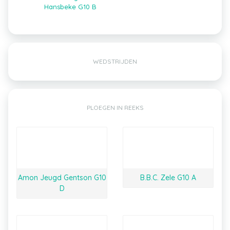
Hansbeke G10 B
WEDSTRIJDEN
PLOEGEN IN REEKS
Amon Jeugd Gentson G10
B.B.C. Zele G10 A
D