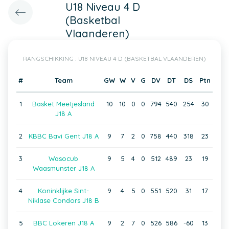
U18 Niveau 4 D
(Basketbal
Vlaanderen)
RANGSCHIKKING : U18 NIVEAU 4 D (BASKETBAL VLAANDEREN)
#
Team
GW
W
V
G
DV
DT
DS
Ptn
1
Basket Meetjesland
10
10
0
0
794
540
254
30
J18 A
2
KBBC Bavi Gent J18 A
9
7
2
0
758
440
318
23
3
Wasocub
9
5
4
0
512
489
23
19
Waasmunster J18 A
4
Koninklijke Sint-
9
4
5
0
551
520
31
17
Niklase Condors J18 B
5
BBC Lokeren J18 A
9
2
7
0
526
586
-60
13