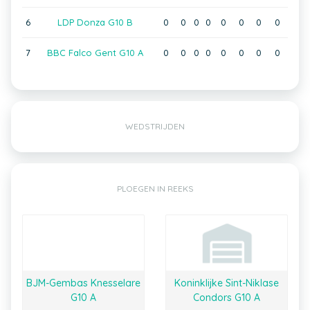
6
LDP Donza G10 B
0
0
0
0
0
0
0
0
7
BBC Falco Gent G10 A
0
0
0
0
0
0
0
0
WEDSTRIJDEN
PLOEGEN IN REEKS
BJM-Gembas Knesselare
Koninklijke Sint-Niklase
G10 A
Condors G10 A