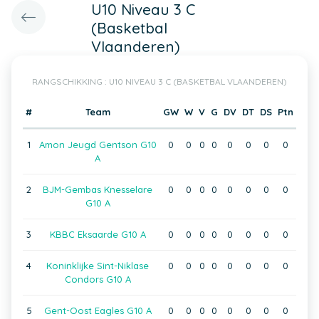
U10 Niveau 3 C
(Basketbal
Vlaanderen)
RANGSCHIKKING : U10 NIVEAU 3 C (BASKETBAL VLAANDEREN)
#
Team
GW
W
V
G
DV
DT
DS
Ptn
1
Amon Jeugd Gentson G10
0
0
0
0
0
0
0
0
A
2
BJM-Gembas Knesselare
0
0
0
0
0
0
0
0
G10 A
3
KBBC Eksaarde G10 A
0
0
0
0
0
0
0
0
4
Koninklijke Sint-Niklase
0
0
0
0
0
0
0
0
Condors G10 A
5
Gent-Oost Eagles G10 A
0
0
0
0
0
0
0
0