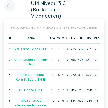
U14 Niveau 3 C
(Basketbal
Vlaanderen)
RANGSCHIKKING : U14 NIVEAU 3 C (BASKETBAL VLAANDEREN)
#
Team
GW
W
V
G
DV
DT
DS
Ptn
1
BBC Falco Gent G14 B
10
9
1
0
735
382
353
28
2
Amon Jeugd Gentson
10
9
1
0
758
406
352
28
G14 B
3
House Of Talents
10
6
4
0
770
371
399
22
Kortrijk Spurs G14 B
4
LDP Donza G14 B
10
3
7
0
388
746
-358
16
5
Holstra WINGS
10
2
8
0
354
620
-266
14
Wevelgem-Moorsele