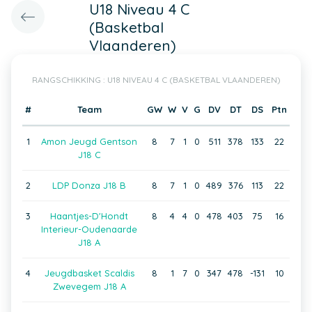
U18 Niveau 4 C
(Basketbal
Vlaanderen)
RANGSCHIKKING : U18 NIVEAU 4 C (BASKETBAL VLAANDEREN)
#
Team
GW
W
V
G
DV
DT
DS
Ptn
1
Amon Jeugd Gentson
8
7
1
0
511
378
133
22
J18 C
2
LDP Donza J18 B
8
7
1
0
489
376
113
22
3
Haantjes-D'Hondt
8
4
4
0
478
403
75
16
Interieur-Oudenaarde
J18 A
4
Jeugdbasket Scaldis
8
1
7
0
347
478
-131
10
Zwevegem J18 A