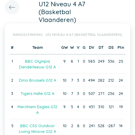
U12 Niveau 4 A7
(Basketbal
Vlaanderen)
RANGSCHIKKING : U12 NIVEAU 4 A7 (BASKETBAL VLAANDEREN)
#
Team
GW
W
V
G
DV
DT
DS
Ptn
1
BBC Olympia
9
8
1
0
585
249
336
25
Denderleeuw G12 A
2
Dino Brussels G12 A
10
7
3
0
494
282
212
24
3
Tigers Halle G12 A
10
7
3
0
507
271
236
24
4
Merchtem Eagles G12
9
5
4
0
431
310
121
19
A
5
BBC CSS Outdoor
10
2
8
0
241
528
-287
14
Living Ninove G12 A