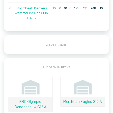
6
Strombeek Beavers
10
0
10
0
175
793
-618
10
Wemmel Basket Club
G12 B
WEDSTRIJDEN
PLOEGEN IN REEKS
BBC Olympia
Merchtem Eagles G12 A
Denderleeuw G12 A