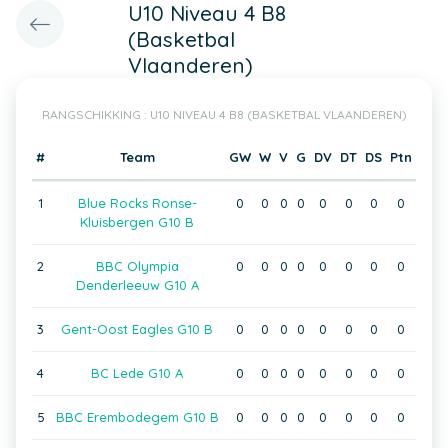
U10 Niveau 4 B8
(Basketbal
Vlaanderen)
RANGSCHIKKING : U10 NIVEAU 4 B8 (BASKETBAL VLAANDEREN)
#
Team
GW
W
V
G
DV
DT
DS
Ptn
1
Blue Rocks Ronse-
0
0
0
0
0
0
0
0
Kluisbergen G10 B
2
BBC Olympia
0
0
0
0
0
0
0
0
Denderleeuw G10 A
3
Gent-Oost Eagles G10 B
0
0
0
0
0
0
0
0
4
BC Lede G10 A
0
0
0
0
0
0
0
0
5
BBC Erembodegem G10 B
0
0
0
0
0
0
0
0