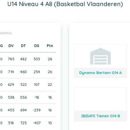
U14 Niveau 4 A8 (Basketbal Vlaanderen)
ANDEREN)
G
DV
DT
DS
Ptn
0
785
482
303
28
0
714
460
254
26
Dynamo Bertem G14 A
0
629
522
107
22
0
538
556
-18
18
0
455
694
-239
16
2B|SAFE Tienen G14 B
0
318
725
-407
10