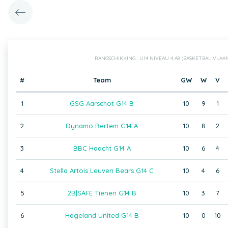
RANGSCHIKKING : U14 NIVEAU 4 A8 (BASKETBAL VLA
#
Team
GW
W
V
1
GSG Aarschot G14 B
10
9
1
2
Dynamo Bertem G14 A
10
8
2
3
BBC Haacht G14 A
10
6
4
4
Stella Artois Leuven Bears G14 C
10
4
6
5
2B|SAFE Tienen G14 B
10
3
7
6
Hageland United G14 B
10
0
10