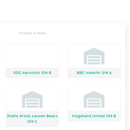
PLOEGEN IN REEKS
GSG Aarschot G14 B
BBC Haacht G14 A
Stella Artois Leuven Bears
Hageland United G14 B
G14 C