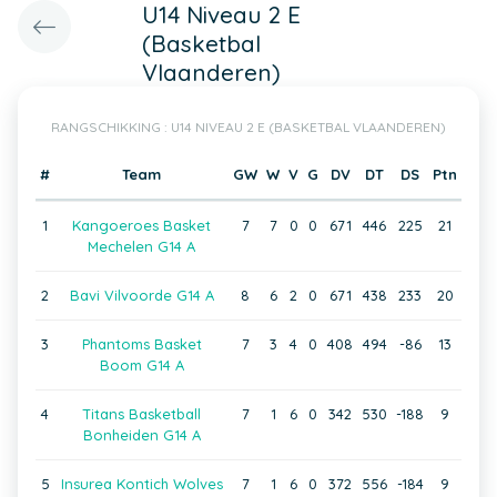
U14 Niveau 2 E
(Basketbal
Vlaanderen)
RANGSCHIKKING : U14 NIVEAU 2 E (BASKETBAL VLAANDEREN)
#
Team
GW
W
V
G
DV
DT
DS
Ptn
1
Kangoeroes Basket
7
7
0
0
671
446
225
21
Mechelen G14 A
2
Bavi Vilvoorde G14 A
8
6
2
0
671
438
233
20
3
Phantoms Basket
7
3
4
0
408
494
-86
13
Boom G14 A
4
Titans Basketball
7
1
6
0
342
530
-188
9
Bonheiden G14 A
5
Insurea Kontich Wolves
7
1
6
0
372
556
-184
9