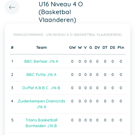
U16 Niveau 4 O
(Basketbal
Vlaanderen)
RANGSCHIKKING : U16 NIVEAU 4 O (BASKETBAL VLAANDEREN)
#
Team
GW
W
V
G
DV
DT
DS
Ptn
1
BBC Berlaar J16 A
0
0
0
0
0
0
0
0
2
BBC Putte J16 A
0
0
0
0
0
0
0
0
3
Duffel K.B.B.C. J16 B
0
0
0
0
0
0
0
0
4
Zuiderkempen Diamonds
0
0
0
0
0
0
0
0
J16 A
5
Titans Basketball
0
0
0
0
0
0
0
0
Bonheiden J16 B