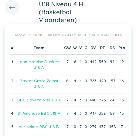
U18 Niveau 4 H
(Basketbal
Vlaanderen)
RANGSCHIKKING : U18 NIVEAU 4 H (BASKETBAL VLAANDEREN)
#
Team
GW
W
V
G
DV
DT
DS
Ptn
1
Londerzeelse Dunkers
7
6
1
0
442
350
92
19
J18 A
2
Basket Groot Zemst
8
4
4
0
363
420
-57
16
J18 A
3
BBC Coveco Niel J18 A
7
4
3
0
440
376
64
15
4
St.Amandse BBC J18 A
7
4
3
0
417
358
59
15
5
Aartselaar BBC J18 B
7
0
7
0
279
437
-158
7