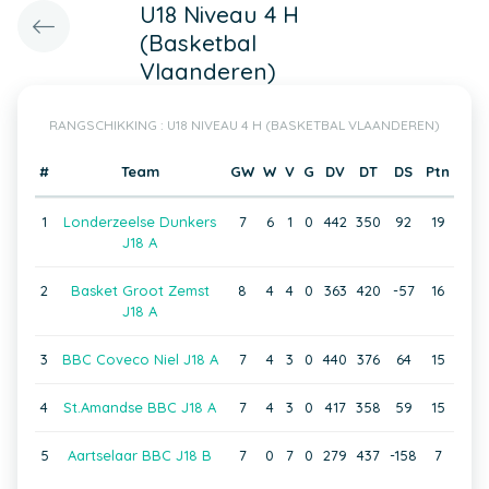
U18 Niveau 4 H
(Basketbal
Vlaanderen)
RANGSCHIKKING : U18 NIVEAU 4 H (BASKETBAL VLAANDEREN)
#
Team
GW
W
V
G
DV
DT
DS
Ptn
1
Londerzeelse Dunkers
7
6
1
0
442
350
92
19
J18 A
2
Basket Groot Zemst
8
4
4
0
363
420
-57
16
J18 A
3
BBC Coveco Niel J18 A
7
4
3
0
440
376
64
15
4
St.Amandse BBC J18 A
7
4
3
0
417
358
59
15
5
Aartselaar BBC J18 B
7
0
7
0
279
437
-158
7