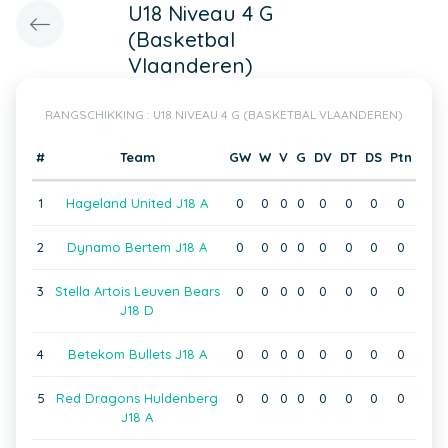
U18 Niveau 4 G
(Basketbal
Vlaanderen)
RANGSCHIKKING : U18 NIVEAU 4 G (BASKETBAL VLAANDEREN)
#
Team
GW
W
V
G
DV
DT
DS
Ptn
1
Hageland United J18 A
0
0
0
0
0
0
0
0
2
Dynamo Bertem J18 A
0
0
0
0
0
0
0
0
3
Stella Artois Leuven Bears
0
0
0
0
0
0
0
0
J18 D
4
Betekom Bullets J18 A
0
0
0
0
0
0
0
0
5
Red Dragons Huldenberg
0
0
0
0
0
0
0
0
J18 A