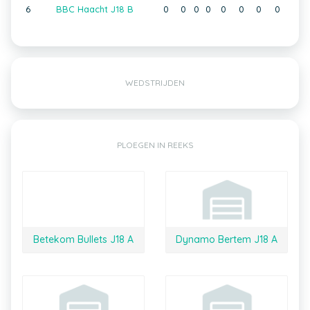
6
BBC Haacht J18 B
0
0
0
0
0
0
0
0
WEDSTRIJDEN
PLOEGEN IN REEKS
Betekom Bullets J18 A
Dynamo Bertem J18 A