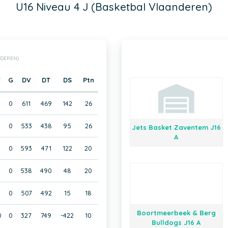
U16 Niveau 4 J (Basketbal Vlaanderen)
NDEREN)
V
G
DV
DT
DS
Ptn
0
611
469
142
26
0
533
438
95
26
Jets Basket Zaventem J16
A
0
593
471
122
20
0
538
490
48
20
0
507
492
15
18
Boortmeerbeek & Berg
0
0
327
749
-422
10
Bulldogs J16 A