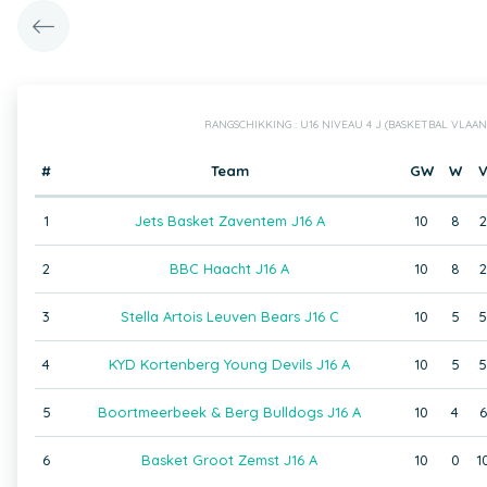
RANGSCHIKKING : U16 NIVEAU 4 J (BASKETBAL VLAA
#
Team
GW
W
1
Jets Basket Zaventem J16 A
10
8
2
2
BBC Haacht J16 A
10
8
2
3
Stella Artois Leuven Bears J16 C
10
5
5
4
KYD Kortenberg Young Devils J16 A
10
5
5
5
Boortmeerbeek & Berg Bulldogs J16 A
10
4
6
6
Basket Groot Zemst J16 A
10
0
1