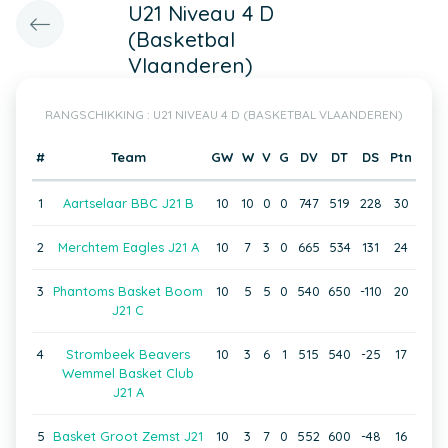
U21 Niveau 4 D
(Basketbal
Vlaanderen)
RANGSCHIKKING : U21 NIVEAU 4 D (BASKETBAL VLAANDEREN)
#
Team
GW
W
V
G
DV
DT
DS
Ptn
1
Aartselaar BBC J21 B
10
10
0
0
747
519
228
30
2
Merchtem Eagles J21 A
10
7
3
0
665
534
131
24
3
Phantoms Basket Boom
10
5
5
0
540
650
-110
20
J21 C
4
Strombeek Beavers
10
3
6
1
515
540
-25
17
Wemmel Basket Club
J21 A
5
Basket Groot Zemst J21
10
3
7
0
552
600
-48
16