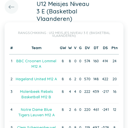
U12 Meisjes Niveau
3 E (Basketbal
Vlaanderen)
RANGSCHIKKING : U12 MEISJES NIVEAU 3 E (BASKETBAL
VLAANDEREN)
#
Team
GW
W
V
G
DV
DT
DS
Ptn
1
BBC Croonen Lommel
8
8
0
0
574
160
414
24
M12 A
2
Hageland United M12 A
8
6
2
0
570
148
422
20
3
Molenbeek Rebels
8
4
4
0
222
439
-217
16
Basketball M12 B
4
Notre Dame Blue
8
2
6
0
220
461
-241
12
Tigers Leuven M12 A
5
Clem Scherpenheuvel
8
0
8
0
119
497
-378
8