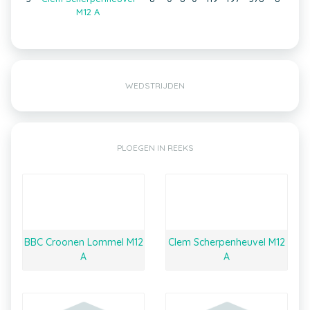
M12 A
WEDSTRIJDEN
PLOEGEN IN REEKS
BBC Croonen Lommel M12
Clem Scherpenheuvel M12
A
A