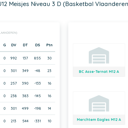
U12 Meisjes Niveau 3 D (Basketbal Vlaanderen
VLAANDEREN)
G
DV
DT
DS
Ptn
0
992
137
855
30
0
301
349
-48
23
BC Asse-Ternat M12 A
0
257
390
-133
16
0
238
383
-145
16
0
301
499
-198
14
Merchtem Eagles M12 A
0
213
544
-331
10