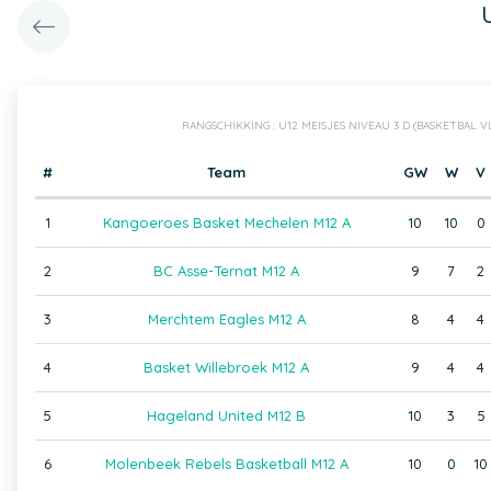
RANGSCHIKKING : U12 MEISJES NIVEAU 3 D (BASKETBAL 
#
Team
GW
W
V
1
Kangoeroes Basket Mechelen M12 A
10
10
0
2
BC Asse-Ternat M12 A
9
7
2
3
Merchtem Eagles M12 A
8
4
4
4
Basket Willebroek M12 A
9
4
4
5
Hageland United M12 B
10
3
5
6
Molenbeek Rebels Basketball M12 A
10
0
10